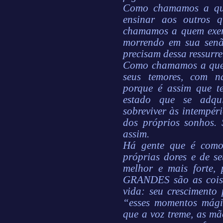
Como chamamos a que
ensinar aos outros 
chamamos a quem exer
morrendo em sua senão
precisam dessa ressurr
Como chamamos a quem
seus temores, com na
porque é assim que 
estado que se adqui
sobreviver às intempér
dos próprios sonhos. 
assim.
Há gente que é como
próprias dores e de s
melhor e mais forte
GRANDES são as coisa
vida: seu crescimento 
“esses momentos mági
que a voz treme, as m