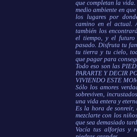
que completan la vida.
medio ambiente en que 
los lugares por dond
camino en el actual. 
también los encontrar
el tiempo, y el futur
pasado. Disfruta tu fam
tu tierra y tu cielo, t
que pagar para consegu
Todo eso son las P
PARARTE Y DECIR PO
VIVIENDO ESTE MOM
Sólo los amores verda
sobreviven, incrustado
una vida entera y eterna
Es la hora de sonreír, 
mezclarte con los niño
que sea demasiado tard
Vacía tus alforjas y 
piedras grandes.