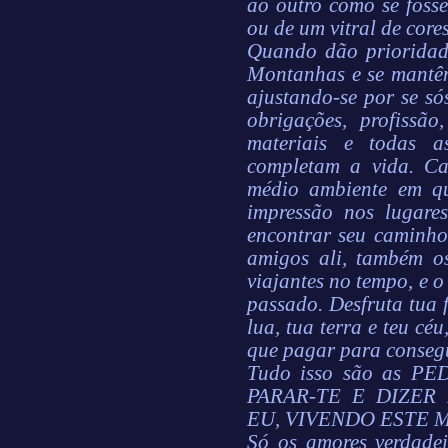
ao outro como se fosse
ou de um vitral de cores
Quando dão prioridad
Montanhas e se mantêm
ajustando-se por se sós
obrigações, profissão
materiais e todas a
completam a vida. C
médio ambiente em qu
impressão nos lugare
encontrar seu caminho
amigos ali, também o
viajantes no tempo, e o
passado. Desfruta tua f
lua, tua terra e teu cé
que pagar para consegu
Tudo isso são as 
PARAR-TE E DIZER
EU, VIVENDO ESTE 
Só os amores verdade