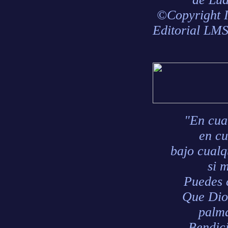
©Copyright 
Editorial LM
"En cua
en cu
bajo cualq
si 
Puedes 
Que Dios
palm
Bendic