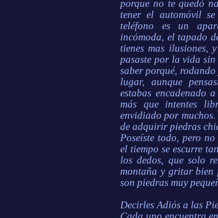
porque no te quedó na
tener el automóvil se
teléfono es un apa
incómoda, el tapado d
tienes mas ilusiones, 
pasaste por la vida sin
saber porqué, rodando 
lugar, aunque pensas
estabas encadenado a 
más que intentes lib
envidiado por muchos. 
de adquirir piedras chi
Poseíste todo, pero no
el tiempo se escurre ta
los dedos, que solo r
montaña y gritar bien
son piedras muy pequeñ
Decirles Adiós a las Pi
Cada uno encuentra en