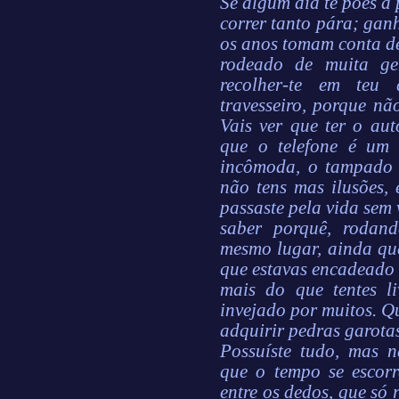
Se algum dia te pões a 
correr tanto pára; gan
os anos tomam conta de
rodeado de muita gen
recolher-te em teu 
travesseiro, porque nã
Vais ver que ter o au
que o telefone é um
incômoda, o tampado 
não tens mas ilusões,
passaste pela vida sem 
saber porquê, rodan
mesmo lugar, ainda que
que estavas encadeado 
mais do que tentes li
invejado por muitos. Q
adquirir pedras garota
Possuíste tudo, mas n
que o tempo se escorr
entre os dedos, que só 